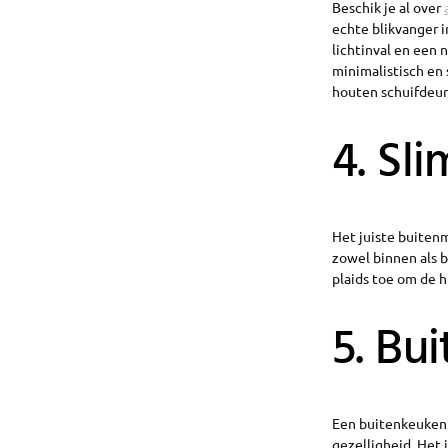
Beschik je al over
echte blikvanger i
lichtinval en een
minimalistisch en
houten schuifdeur
4. Sl
Het juiste buiten
zowel binnen als 
plaids toe om de h
5. Bu
Een buitenkeuken i
gezelligheid. Het 