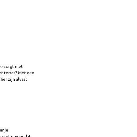
e zorgt niet
ot terras? Met een
er zijn alvast
ar je
zorgt ervoor dat