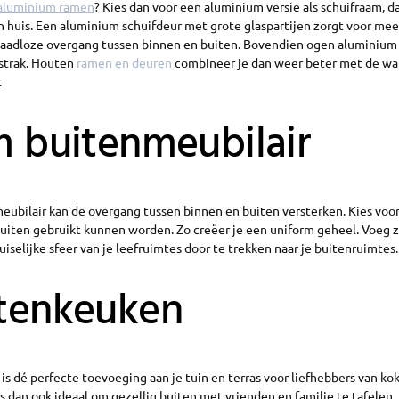
aluminium ramen
? Kies dan voor een aluminium versie als schuifraam, d
n huis. Een aluminium schuifdeur met grote glaspartijen zorgt voor meer
 naadloze overgang tussen binnen en buiten. Bovendien ogen aluminium 
 strak. Houten
ramen en deuren
combineer je dan weer beter met de wa
.
im buitenmeubilair
meubilair kan de overgang tussen binnen en buiten versterken. Kies voo
buiten gebruikt kunnen worden. Zo creëer je een uniform geheel. Voeg 
uiselijke sfeer van je leefruimtes door te trekken naar je buitenruimtes.
itenkeuken
s dé perfecte toevoeging aan je tuin en terras voor liefhebbers van ko
is dan ook ideaal om gezellig buiten met vrienden en familie te tafelen. 