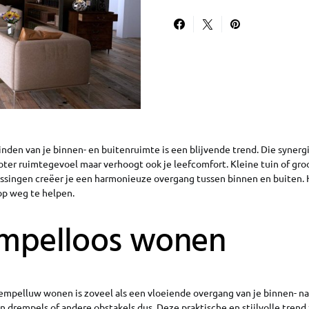
nden van je binnen- en buitenruimte is een blijvende trend. Die synergi
oter ruimtegevoel maar verhoogt ook je leefcomfort. Kleine tuin of gro
ssingen creëer je een harmonieuze overgang tussen binnen en buiten. Hi
op weg te helpen.
empelloos wonen
empelluw wonen is zoveel als een vloeiende overgang van je binnen- na
 drempels of andere obstakels dus. Deze praktische en stijlvolle trend 