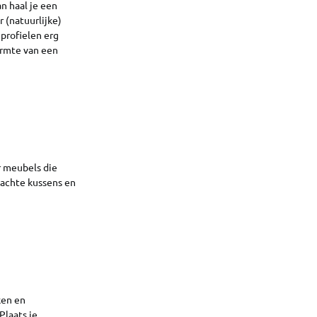
an haal je een
 (natuurlijke)
profielen erg
rmte van een
r meubels die
zachte kussens en
ken en
Plaats je