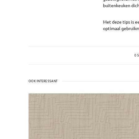
buitenkeuken dich
Met deze tips is e
optimaal gebruikm
0 
OOK INTERESSANT