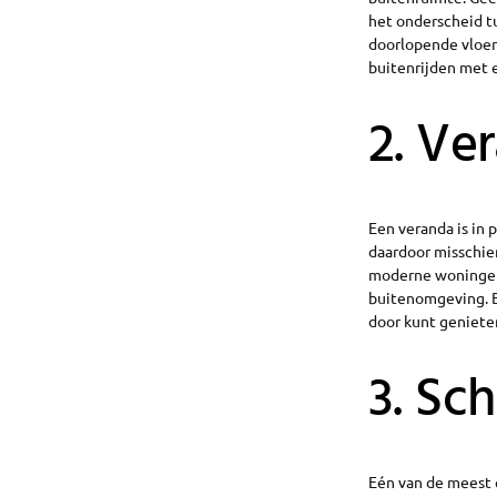
het onderscheid t
doorlopende vloer
buitenrijden met e
2. Ve
Een veranda is in
daardoor misschien
moderne woningen.
buitenomgeving. B
door kunt geniete
3. Sc
Eén van de meest 