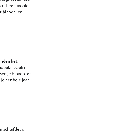
bruik een mooie
t binnen- en
inden het
populair. Ook in
sen je binnen- en
e het hele jaar
n schuifdeur.