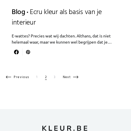
Blog
Ecru kleur als basis van je
interieur
E-wattes? Precies wat wij dachten. Althans, dat is niet
helemaal waar, maar we kunnen wel begrijpen dat je…
Berichten paginering
Previous
1
2
3
Next
KLEUR.BE