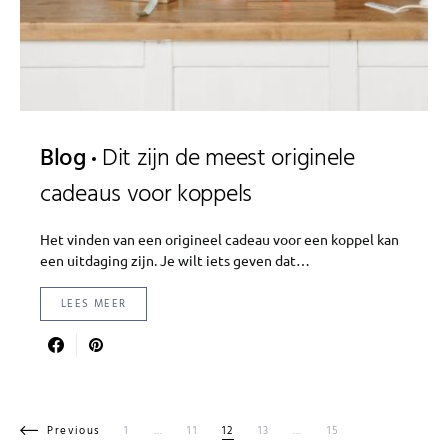
Blog
Dit zijn de meest originele
cadeaus voor koppels
Het vinden van een origineel cadeau voor een koppel kan
een uitdaging zijn. Je wilt iets geven dat…
LEES MEER
Berichten paginering
Previous
1
…
11
12
13
…
15