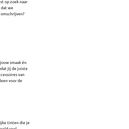
ist op zoek naar
t dat we
te omschrijven?
j jouw smaak én
at jij de juiste
ccessoires van
leen voor de
jke tinten die je
beeld veel