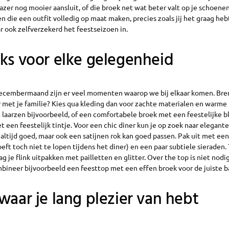
lazer nog mooier aansluit, of die broek net wat beter valt op je schoenen
n die een outfit volledig op maat maken, precies zoals jij het graag hebt
ar ook zelfverzekerd het feestseizoen in.
ks voor elke gelegenheid
 decembermaand zijn er veel momenten waarop we bij elkaar komen. Bren
 met je familie? Kies qua kleding dan voor zachte materialen en warme 
 laarzen bijvoorbeeld, of een comfortabele broek met een feestelijke bl
t een feestelijk tintje. Voor een chic diner kun je op zoek naar elegante
altijd goed, maar ook een satijnen rok kan goed passen. Pak uit met ee
eft toch niet te lopen tijdens het diner) en een paar subtiele sieraden.
 je flink uitpakken met pailletten en glitter. Over the top is niet nodi
bineer bijvoorbeeld een feesttop met een effen broek voor de juiste b
waar je lang plezier van hebt