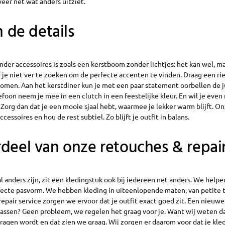
weer net wat anders uitziet.
n de details
nder accessoires is zoals een kerstboom zonder lichtjes: het kan wel, m
f je niet ver te zoeken om de perfecte accenten te vinden. Draag een ri
komen. Aan het kerstdiner kun je met een paar statement oorbellen de 
lefoon neem je mee in een clutch in een feestelijke kleur. En wil je even
? Zorg dan dat je een mooie sjaal hebt, waarmee je lekker warm blijft. Onz
essoires en hou de rest subtiel. Zo blijft je outfit in balans.
deel van onze retouches & repair
anders zijn, zit een kledingstuk ook bij iedereen net anders. We helpe
ecte pasvorm. We hebben kleding in uiteenlopende maten, van petite tot
epair service zorgen we ervoor dat je outfit exact goed zit. Een nieuwe 
passen? Geen probleem, we regelen het graag voor je. Want wij weten da
ragen wordt en dat zien we graag. Wij zorgen er daarom voor dat je kled