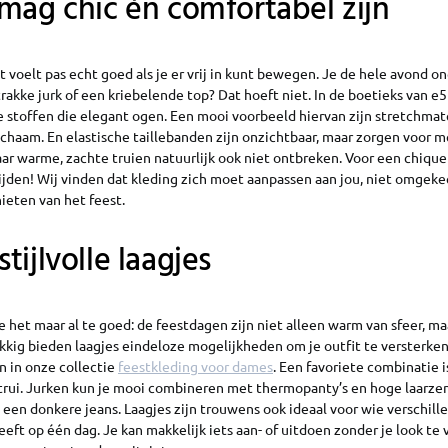
mag chic én comfortabel zijn
fit voelt pas echt goed als je er vrij in kunt bewegen. Je de hele avond 
trakke jurk of een kriebelende top? Dat hoeft niet. In de boetieks van e
 stoffen die elegant ogen. Een mooi voorbeeld hiervan zijn stretchmate
ichaam. En elastische taillebanden zijn onzichtbaar, maar zorgen voor me
r warme, zachte truien natuurlijk ook niet ontbreken. Voor een chique 
ijden! Wij vinden dat kleding zich moet aanpassen aan jou, niet omgekee
ieten van het feest.
tijlvolle laagjes
 het maar al te goed: de feestdagen zijn niet alleen warm van sfeer, m
kig bieden laagjes eindeloze mogelijkheden om je outfit te versterken.
 in onze collectie
feestkleding voor dames
. Een favoriete combinatie i
trui. Jurken kun je mooi combineren met thermopanty’s en hoge laarzen
 een donkere jeans. Laagjes zijn trouwens ook ideaal voor wie verschill
t op één dag. Je kan makkelijk iets aan- of uitdoen zonder je look te 