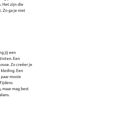
. Het zijn die
. Zo ga je niet
g jij een
tinten. Een
ouse. Zo creëer je
 kleding. Een
n paar mooie
 Tijdens
g, maar mag best
alans.