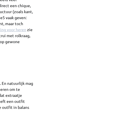
irect een chique,
ructuur (zoals kant,
j e5 vaak geven:
nt, maar toch
ding voor heren
zie
rui met rolkraag,
i op gewone
 En natuurlijk mag
steren om te
dat extraatje
eeft een outfit
 outfit in balans