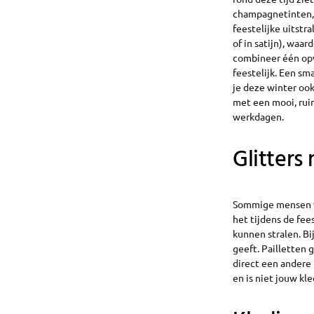
champagnetinten, 
feestelijke uitstra
of in satijn), waar
combineer één opva
feestelijk. Een s
je deze winter oo
met een mooi, rui
werkdagen.
Glitters
Sommige mensen vi
het tijdens de fee
kunnen stralen. Bi
geeft. Pailletten 
direct een andere 
en is niet jouw kl