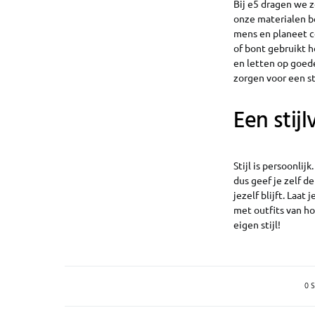
Bij e5 dragen we 
onze materialen be
mens en planeet ce
of bont gebruikt 
en letten op goed
zorgen voor een sti
Een stijl
Stijl is persoonlij
dus geef je zelf de
jezelf blijft. Laat
met outfits van hog
eigen stijl!
0 