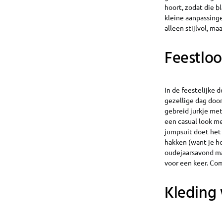
hoort, zodat die b
kleine aanpassinge
alleen stijlvol, ma
Feestloo
In de feestelijke
gezellige dag door
gebreid jurkje met
een casual look me
jumpsuit doet het 
hakken (want je ho
oudejaarsavond mag
voor een keer. Com
Kleding 