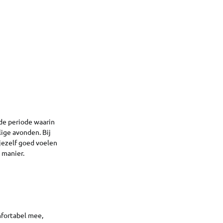
 de periode waarin
ige avonden. Bij
 jezelf goed voelen
w manier.
fortabel mee,