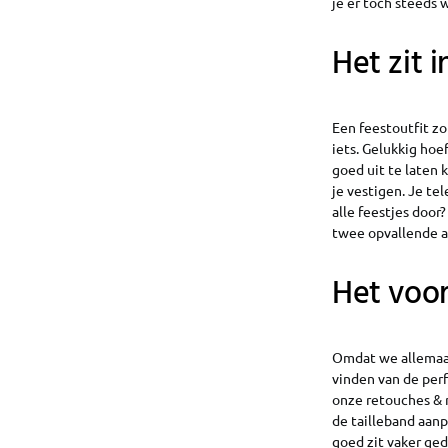
je er toch steeds 
Het zit i
Een feestoutfit zo
iets. Gelukkig hoe
goed uit te laten 
je vestigen. Je te
alle feestjes door
twee opvallende acc
Het voor
Omdat we allemaal 
vinden van de perf
onze retouches & r
de tailleband aan
goed zit vaker ged