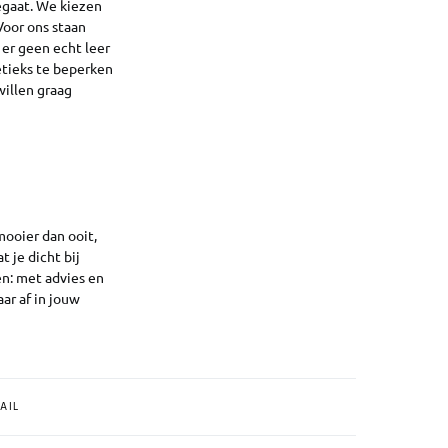
egaat. We kiezen
Voor ons staan
 er geen echt leer
etieks te beperken
illen graag
 mooier dan ooit,
t je dicht bij
pen: met advies en
aar af in jouw
AIL