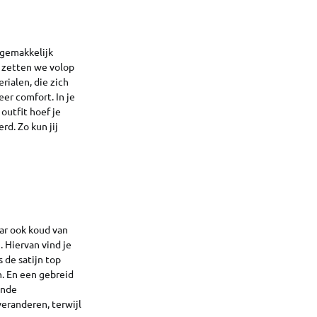
ongemakkelijk
5 zetten we volop
rialen, die zich
er comfort. In je
outfit hoef je
rd. Zo kun jij
aar ook koud van
 Hiervan vind je
s de satijn top
. En een gebreid
ende
veranderen, terwijl