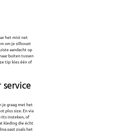
aar het mist net
em om je silhouet
juiste aandacht op
 naar buiten tussen
e tip: kies één of
 service
n je graag met het
 plus size. En via
rits insteken, of
t kleding die écht
ing past zoals het