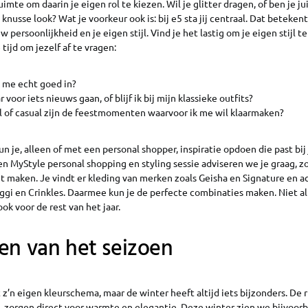
uimte om daarin je eigen rol te kiezen. Wil je glitter dragen, of ben je ju
knusse look? Wat je voorkeur ook is: bij e5 sta jij centraal. Dat beteken
 persoonlijkheid en je eigen stijl. Vind je het lastig om je eigen stijl 
ijd om jezelf af te vragen:
k me echt goed in?
ar voor iets nieuws gaan, of blijf ik bij mijn klassieke outfits?
 of casual zijn de feestmomenten waarvoor ik me wil klaarmaken?
un je, alleen of met een personal shopper, inspiratie opdoen die past bi
een MyStyle personal shopping en styling sessie adviseren we je graag, zod
 maken. Je vindt er kleding van merken zoals Geisha en Signature en a
ggi en Crinkles. Daarmee kun je de perfecte combinaties maken. Niet al
ok voor de rest van het jaar.
en van het seizoen
 z’n eigen kleurschema, maar de winter heeft altijd iets bijzonders. De ri
t, zorgen direct voor warmte en elegantie. Deze winter zien we bijvoor