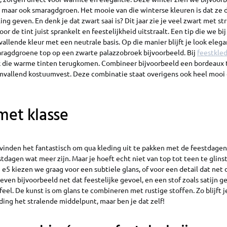
maar ook smaragdgroen. Het mooie van die winterse kleuren is dat ze d
ling geven. En denk je dat zwart saai is? Dit jaar zie je veel zwart met st
door de tint juist sprankelt en feestelijkheid uitstraalt. Een tip die we bi
llende kleur met een neutrale basis. Op die manier blijft je look elega
maragdgroene top op een zwarte palazzobroek bijvoorbeeld. Bij
feestkle
k die warme tinten terugkomen. Combineer bijvoorbeeld een bordeaux t
mvallend kostuumvest. Deze combinatie staat overigens ook heel moo
 met klasse
nden het fantastisch om qua kleding uit te pakken met de feestdagen.
stdagen wat meer zijn. Maar je hoeft echt niet van top tot teen te glin
j e5 kiezen we graag voor een subtiele glans, of voor een detail dat net 
geven bijvoorbeeld net dat feestelijke gevoel, en een stof zoals satijn g
feel. De kunst is om glans te combineren met rustige stoffen. Zo blijft je
eding het stralende middelpunt, maar ben je dat zelf!