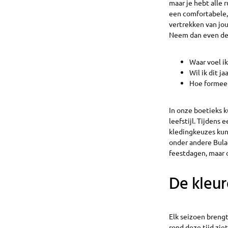
maar je hebt alle r
een comfortabele, 
vertrekken van jouw
Neem dan even de t
Waar voel i
Wil ik dit ja
Hoe formeel
In onze boetieks k
leefstijl. Tijdens 
kledingkeuzes kunt
onder andere Bula
feestdagen, maar o
De kleur
Elk seizoen brengt
rond deze tijd zie