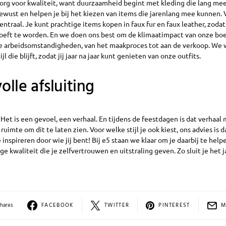
zorg voor kwaliteit, want duurzaamheid begint met kleding die lang me
wust en helpen je bij het kiezen van items die jarenlang mee kunnen. 
ntraal. Je kunt prachtige items kopen in faux fur en faux leather, zodat
hoeft te worden. En we doen ons best om de klimaatimpact van onze bo
e arbeidsomstandigheden, van het maakproces tot aan de verkoop. We w
jl die blijft, zodat jij jaar na jaar kunt genieten van onze outfits.
volle afsluiting
k. Het is een gevoel, een verhaal. En tijdens de feestdagen is dat verhaal
 ruimte om dit te laten zien. Voor welke stijl je ook kiest, ons advies is da
 je inspireren door wie jij bent! Bij e5 staan we klaar om je daarbij te hel
e kwaliteit die je zelfvertrouwen en uitstraling geven. Zo sluit je het j
Shares
FACEBOOK
TWITTER
PINTEREST
M