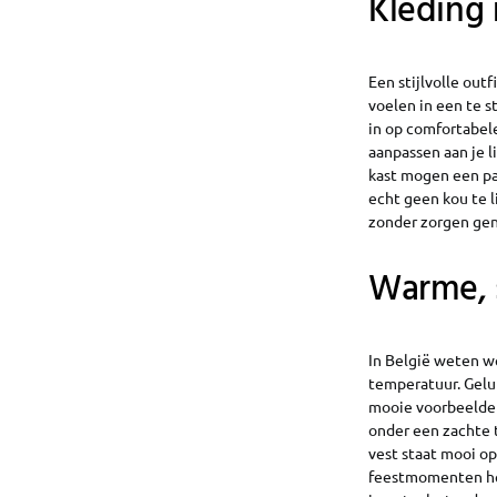
Kleding 
Een stijlvolle out
voelen in een te s
in op comfortabele
aanpassen aan je l
kast mogen een paa
echt geen kou te l
zonder zorgen gen
Warme, s
In België weten we
temperatuur. Geluk
mooie voorbeelden
onder een zachte 
vest staat mooi op
feestmomenten heef