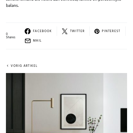
balans.
FACEBOOK
TWITTER
PINTEREST
0
Shares
MAIL
VORIG ARTIKEL