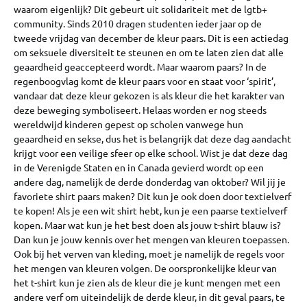
waarom eigenlijk? Dit gebeurt uit solidariteit met de lgtb+
community. Sinds 2010 dragen studenten ieder jaar op de
tweede vrijdag van december de kleur paars. Dit is een actiedag
om seksuele diversiteit te steunen en om te laten zien dat alle
geaardheid geaccepteerd wordt. Maar waarom paars? In de
regenboogvlag komt de kleur paars voor en staat voor ‘spirit’,
vandaar dat deze kleur gekozen is als kleur die het karakter van
deze beweging symboliseert. Helaas worden er nog steeds
wereldwijd kinderen gepest op scholen vanwege hun
geaardheid en sekse, dus het is belangrijk dat deze dag aandacht
krijgt voor een veilige sfeer op elke school. Wist je dat deze dag
in de Verenigde Staten en in Canada gevierd wordt op een
andere dag, namelijk de derde donderdag van oktober? Wil jij je
favoriete shirt paars maken? Dit kun je ook doen door textielverf
te kopen! Als je een wit shirt hebt, kun je een paarse textielverf
kopen. Maar wat kun je het best doen als jouw t-shirt blauw is?
Dan kun je jouw kennis over het mengen van kleuren toepassen.
Ook bij het verven van kleding, moet je namelijk de regels voor
het mengen van kleuren volgen. De oorspronkelijke kleur van
het t-shirt kun je zien als de kleur die je kunt mengen met een
andere verf om uiteindelijk de derde kleur, in dit geval paars, te