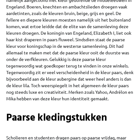
namelijk aangetoond met kleur gedurende de Middeleeuwen in
Engeland. Boeren, knechten en ambachtslieden droegen vaak
aardetinten, zoals de kleuren bruin, beige, grijs en geel. De
fellere en diepere kleuren moesten namelijk uit het buitenland
komen, wat ertoe leidde dat de elite van de samenleving deze
kleuren droegen. De koningin van Engeland, Elizabeth I, liet ook
haar kist draperen in paars fluweel. Sindsdien staat de paarse
kleur voor koningschap in de westerse samenleving. Dit had
allemaal te maken met dat de paarse kleur ooit de duurste was
onder de verfkleuren. Gelukkig is deze paarse kleur
tegenwoordig wat goedkoper terug te vinden in onze winkels.
Tegenwoordig zit er veel verscheidenheid in de kleur paars, denk
bijvoorbeeld aan de kleur aubergine dat weer heel anders is dan
de kleur lila. Toch weerspiegelt in het algemeen de kleur paars
nog steeds luxe en creativiteit. Merken zoals Yahoo, Andrélon en
Mika hebben van deze kleur hun identiteit gemaakt.
Paarse kledingstukken
Scholieren en studenten dragen paars op paarse vrijdag, maar