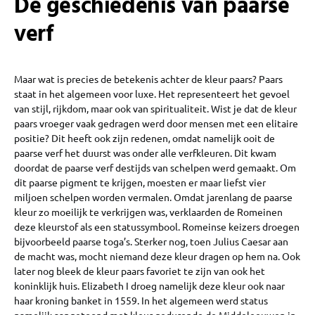
De geschiedenis van paarse
verf
Maar wat is precies de betekenis achter de kleur paars? Paars
staat in het algemeen voor luxe. Het representeert het gevoel
van stijl, rijkdom, maar ook van spiritualiteit. Wist je dat de kleur
paars vroeger vaak gedragen werd door mensen met een elitaire
positie? Dit heeft ook zijn redenen, omdat namelijk ooit de
paarse verf het duurst was onder alle verfkleuren. Dit kwam
doordat de paarse verf destijds van schelpen werd gemaakt. Om
dit paarse pigment te krijgen, moesten er maar liefst vier
miljoen schelpen worden vermalen. Omdat jarenlang de paarse
kleur zo moeilijk te verkrijgen was, verklaarden de Romeinen
deze kleurstof als een statussymbool. Romeinse keizers droegen
bijvoorbeeld paarse toga’s. Sterker nog, toen Julius Caesar aan
de macht was, mocht niemand deze kleur dragen op hem na. Ook
later nog bleek de kleur paars favoriet te zijn van ook het
koninklijk huis. Elizabeth I droeg namelijk deze kleur ook naar
haar kroning banket in 1559. In het algemeen werd status