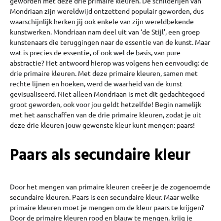
geworden met deze drie primaire kleuren. De schilderijen van
Mondriaan zijn wereldwijd ontzettend populair geworden, dus
waarschijnlijk herken jij ook enkele van zijn wereldbekende
kunstwerken. Mondriaan nam deel uit van ‘de Stijl’, een groep
kunstenaars die teruggingen naar de essentie van de kunst. Maar
wat is precies de essentie, of ook wel de basis, van pure
abstractie? Het antwoord hierop was volgens hen eenvoudig: de
drie primaire kleuren. Met deze primaire kleuren, samen met
rechte lijnen en hoeken, werd de waarheid van de kunst
gevisualiseerd. Niet alleen Mondriaan is met dit gedachtegoed
groot geworden, ook voor jou geldt hetzelfde! Begin namelijk
met het aanschaffen van de drie primaire kleuren, zodat je uit
deze drie kleuren jouw gewenste kleur kunt mengen: paars!
Paars als secundaire kleur
Door het mengen van primaire kleuren creëer je de zogenoemde
secundaire kleuren. Paars is een secundaire kleur. Maar welke
primaire kleuren moet je mengen om de kleur paars te krijgen?
Door de primaire kleuren rood en blauw te mengen, krijg je