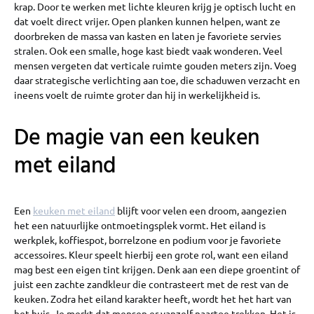
krap. Door te werken met lichte kleuren krijg je optisch lucht en
dat voelt direct vrijer. Open planken kunnen helpen, want ze
doorbreken de massa van kasten en laten je favoriete servies
stralen. Ook een smalle, hoge kast biedt vaak wonderen. Veel
mensen vergeten dat verticale ruimte gouden meters zijn. Voeg
daar strategische verlichting aan toe, die schaduwen verzacht en
ineens voelt de ruimte groter dan hij in werkelijkheid is.
De magie van een keuken
met eiland
Een
keuken met eiland
blijft voor velen een droom, aangezien
het een natuurlijke ontmoetingsplek vormt. Het eiland is
werkplek, koffiespot, borrelzone en podium voor je favoriete
accessoires. Kleur speelt hierbij een grote rol, want een eiland
mag best een eigen tint krijgen. Denk aan een diepe groentint of
juist een zachte zandkleur die contrasteert met de rest van de
keuken. Zodra het eiland karakter heeft, wordt het het hart van
het huis. Je merkt dat mensen er vanzelf naartoe trekken. Het is