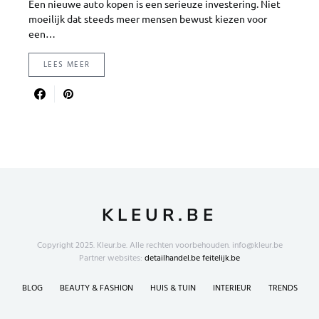
Een nieuwe auto kopen is een serieuze investering. Niet
moeilijk dat steeds meer mensen bewust kiezen voor
een…
LEES MEER
KLEUR.BE
Copyright 2025. Kleur.be. Alle rechten voorbehouden. info@kleur.be
Partner websites:
detailhandel.be
feitelijk.be
BLOG
BEAUTY & FASHION
HUIS & TUIN
INTERIEUR
TRENDS