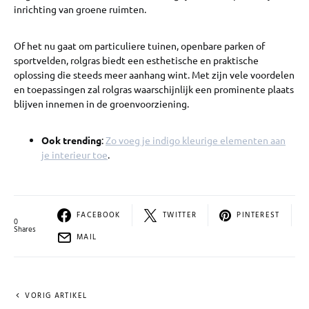
inrichting van groene ruimten.
Of het nu gaat om particuliere tuinen, openbare parken of
sportvelden, rolgras biedt een esthetische en praktische
oplossing die steeds meer aanhang wint. Met zijn vele voordelen
en toepassingen zal rolgras waarschijnlijk een prominente plaats
blijven innemen in de groenvoorziening.
Ook trending
:
Zo voeg je indigo kleurige elementen aan
je interieur toe
.
FACEBOOK
TWITTER
PINTEREST
0
Shares
MAIL
VORIG ARTIKEL